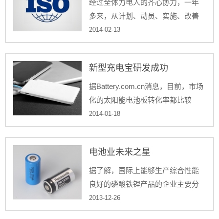
经过全体力电人的齐心协力，一年
多来，从计划、动员、实施、改善
到一步步的落实着ISO9001体系的各
2014-02-13
项标准，功夫不负有心人，终于在
2014年新年伊始迎来了
新型充电宝研发成功
ISO9001（2008）体系的认证。
据Battery.com.cn消息，目前，市场
化的太阳能电池板转化率都比较
低，而转化效率高的太阳能电池板
2014-01-18
面积太大且过于笨重又不易携带，
面积小易携带的能源吸收效率又不
电池业未来之星
高，我们几乎很难能够找到可以同
时满足这两种优势的太阳能充电
据了解，国际上能够生产综合性能
宝。
良好的磷酸铁锂产品的企业主要分
布在美国和加拿大，但国外供应商
2013-12-26
为追求更高的附加值不愿意向国内