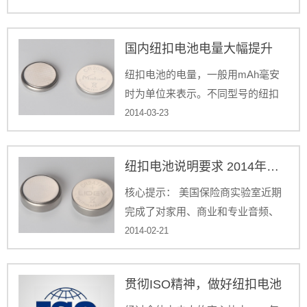
扣电池的最大放电电流不要超过
40mA，充电电流要求为恒流8mA。
国内纽扣电池电量大幅提升
纽扣电池的电量，一般用mAh毫安
时为单位来表示。不同型号的纽扣
电池，因为型号规格尺寸不同，所
2014-03-23
以纽扣电池的电量也不尽相同。
纽扣电池说明要求 2014年新标准生效
核心提示： 美国保险商实验室近期
完成了对家用、商业和专业音频、
视频产品UL 60065标准的最新修
2014-02-21
订，修订内容通过标准附件I的形式
正式公布。
贯彻ISO精神，做好纽扣电池