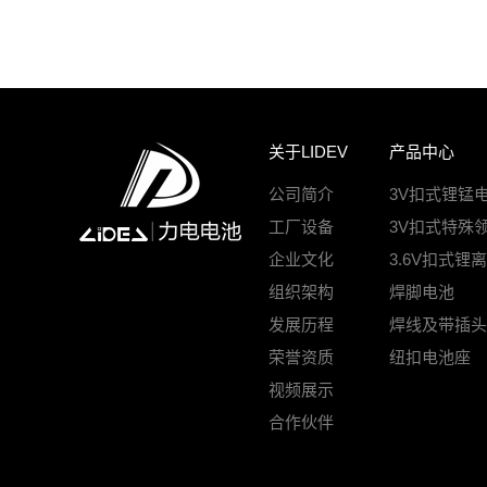
关于LIDEV
产品中心
公司简介
3V扣式锂锰
工厂设备
3V扣式特殊
企业文化
3.6V扣式锂
组织架构
焊脚电池
发展历程
焊线及带插头
荣誉资质
纽扣电池座
视频展示
合作伙伴