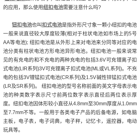
的应用，那么使用
纽扣电池
需要注意什么吗?
钮扣电池
也叫
扣式电池
是指外形尺寸象一颗小纽扣的电池
一般来说直径较大厚度较薄(相对于柱状电池如市场上的5号
AA等电池); 纽扣电池是从外形上来对电池来分同等对应的电
池分类有柱状电池方形电池异形电池。纽扣电池一般来说常
见的有充电的和不充电的两种充电的包括3.6V可充锂离子扣
式电池(LIR系列)3V可充锂离子扣式电池(ML或VL系列)。不充
电的包括3V锂锰扣式电池(CR系列)及1.5V碱性锌锰扣式电池
(LR及SR系列)。 纽扣电池的型号名称前面的英文字母表示电
池的种类数字表示尺寸前两位数字表示直径后两位表示厚
度。纽扣电池因体形较小直径从4.8mm至30mm厚度从1.0mm
至7.7mm不等。一般用于各类电子产品的后备电源，如电脑
主板，电子表，电子词典，电子秤，记忆卡，遥控器，电动
玩具等。