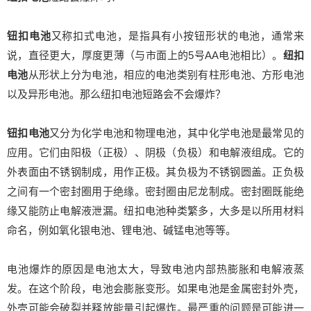
钮扣电池
又称扣式电池，是指具有小按钮形状的电池，通常来
说，直径更大，厚度更薄（与市面上的5号AA电池相比）。
纽扣
电池
从形状上分为电池，相应的电池类别有柱形电池、方形电池
以及异形电池。那么纽扣电池短路会不会爆炸？
钮扣电池
又分为化学电池和物理电池，其中化学电池是最常见的
应用。它们由阳极（正极）、阴极（负极）和电解液组成。它的
外表面由不锈钢制成，用作正极。其负极为不锈钢圆盖。正负极
之间有一个密封圈用于绝缘。密封圈由尼龙制成。密封圈既能绝
缘又能防止电解液泄漏。纽扣电池种类繁多，大多是以所用材料
命名，例如氧化银电池、锂电池、碱锰电池等等。
电池爆炸的原因是电池太大，导致电池内部热膨胀和电解液蒸
发。在这个阶段，电池会膨胀变形。如果电池是金属密封外壳，
外壳可能会破裂并释放能量引起爆炸。最严重的问题是可能进一