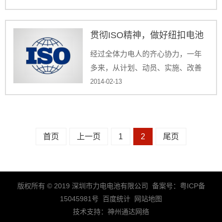
铁、地铁、轻轨）等行业蓄电池自
动充放电检测。
贯彻ISO精神，做好纽扣电池
经过全体力电人的齐心协力，一年
多来，从计划、动员、实施、改善
到一步步的落实着ISO9001体系的各
2014-02-13
项标准，功夫不负有心人，终于在
2014年新年伊始迎来了
ISO9001（2008）体系的认证。
首页
上一页
1
2
尾页
版权所有 © 2019 深圳市力电电池有限公司 备案号：
粤ICP备
15045981号
百度统计
网站地图
技术支持：
神州通达网络